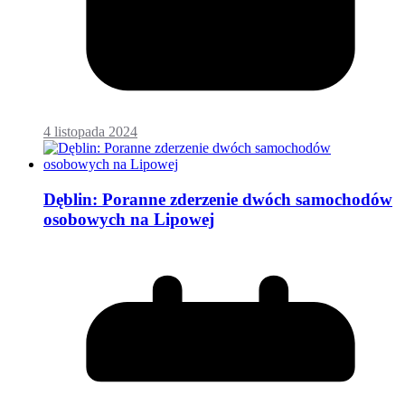
4 listopada 2024
Dęblin: Poranne zderzenie dwóch samochodów
osobowych na Lipowej