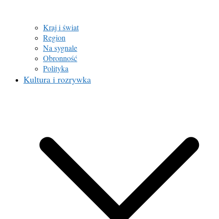
Kraj i świat
Region
Na sygnale
Obronność
Polityka
Kultura i rozrywka