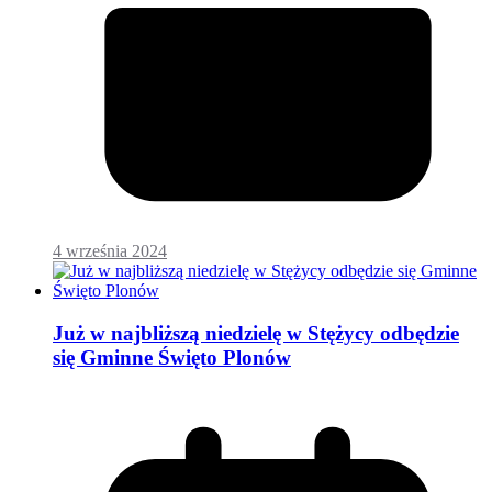
4 września 2024
Już w najbliższą niedzielę w Stężycy odbędzie
się Gminne Święto Plonów