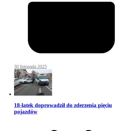
30 listopada 2025
18-latek doprowadził do zderzenia pięciu
pojazdów