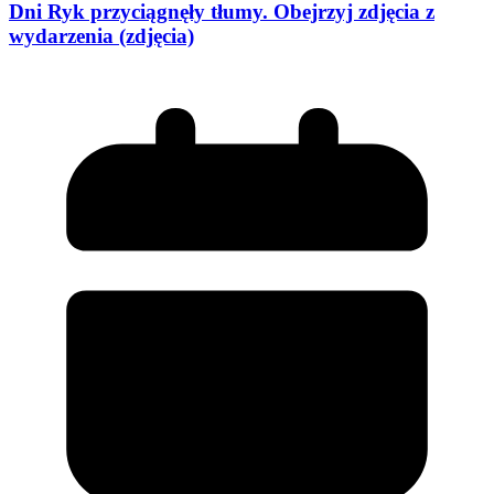
Dni Ryk przyciągnęły tłumy. Obejrzyj zdjęcia z
wydarzenia (zdjęcia)