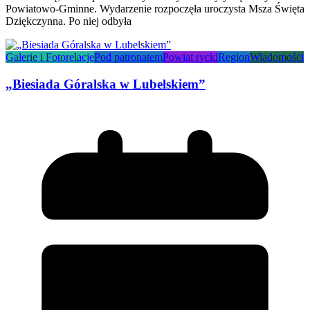
Powiatowo-Gminne. Wydarzenie rozpoczęła uroczysta Msza Święta
Dziękczynna. Po niej odbyła
Galerie i Fotorelacje
Pod patronatem
Powiat rycki
Region
Wiadomości
„Biesiada Góralska w Lubelskiem”