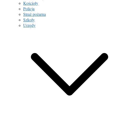
Kościoły
Policja
Straż pożarna
Szkoły
Urzędy