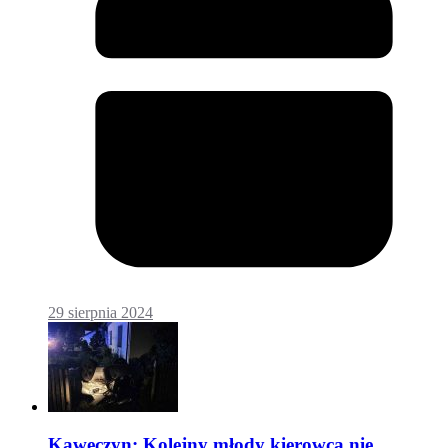
29 sierpnia 2024
Kawęczyn: Kolejny młody kierowca nie