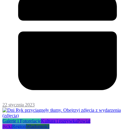
22 stycznia 2023
Galerie i Fotorelacje
Kultura i rozrywka
Powiat
rycki
Region
Wiadomości