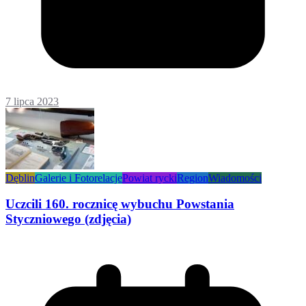
7 lipca 2023
Dęblin
Galerie i Fotorelacje
Powiat rycki
Region
Wiadomości
Uczcili 160. rocznicę wybuchu Powstania
Styczniowego (zdjęcia)