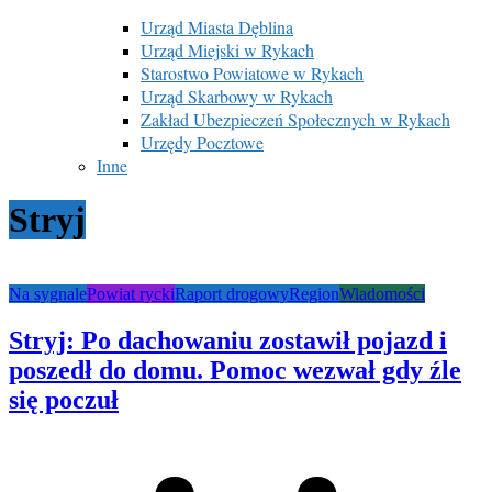
Urząd Miasta Dęblina
Urząd Miejski w Rykach
Starostwo Powiatowe w Rykach
Urząd Skarbowy w Rykach
Zakład Ubezpieczeń Społecznych w Rykach
Urzędy Pocztowe
Inne
Stryj
Na sygnale
Powiat rycki
Raport drogowy
Region
Wiadomości
Stryj: Po dachowaniu zostawił pojazd i
poszedł do domu. Pomoc wezwał gdy źle
się poczuł