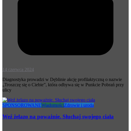
14 czerwca 2024
Diagnostyka prowadzi w Dęblinie akcję profilaktyczną o nazwie
„Troszczę się o Ciebie”, która odbywa się w Punkcie Pobrań przy
ulicy
SPONSOROWANE
Wiadomości
Zdrowie i uroda
Weź żelazo na poważnie. Słuchaj swojego ciała