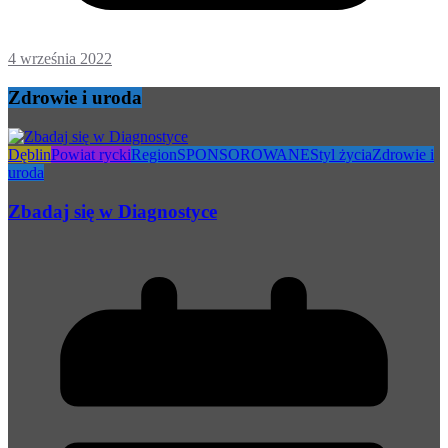
4 września 2022
Zdrowie i uroda
Dęblin
Powiat rycki
Region
SPONSOROWANE
Styl życia
Zdrowie i
uroda
Zbadaj się w Diagnostyce