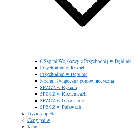
6 Szpital Wojskowy z Przychodnią w Dęblinie
Przychodnie w Rykach
Przychodnie w Dęblinie
Nocna i świąteczna pomoc medyczna
SPZOZ w Rykach
SPZOZ w Kozienicach
SPZOZ w Garwolinie
SPZOZ w Puławach
Dyżury aptek
Ceny paliw
Kina