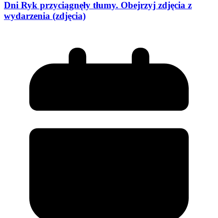
Dni Ryk przyciągnęły tłumy. Obejrzyj zdjęcia z
wydarzenia (zdjęcia)