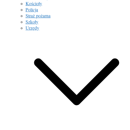
Kościoły
Policja
Straż pożarna
Szkoły
Urzędy