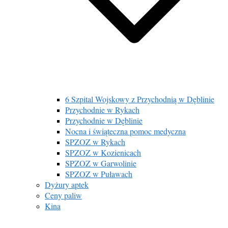
6 Szpital Wojskowy z Przychodnią w Dęblinie
Przychodnie w Rykach
Przychodnie w Dęblinie
Nocna i świąteczna pomoc medyczna
SPZOZ w Rykach
SPZOZ w Kozienicach
SPZOZ w Garwolinie
SPZOZ w Puławach
Dyżury aptek
Ceny paliw
Kina