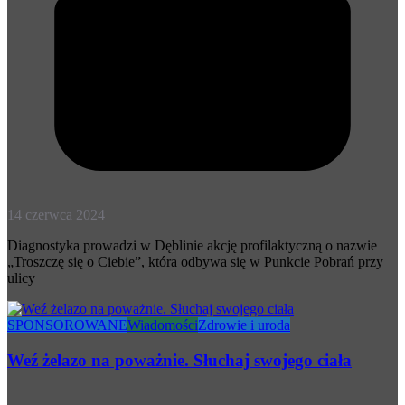
14 czerwca 2024
Diagnostyka prowadzi w Dęblinie akcję profilaktyczną o nazwie
„Troszczę się o Ciebie”, która odbywa się w Punkcie Pobrań przy
ulicy
SPONSOROWANE
Wiadomości
Zdrowie i uroda
Weź żelazo na poważnie. Słuchaj swojego ciała