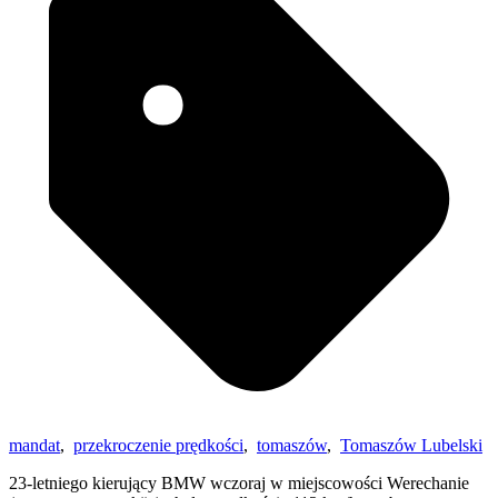
mandat
,
przekroczenie prędkości
,
tomaszów
,
Tomaszów Lubelski
23-letniego kierujący BMW wczoraj w miejscowości Werechanie