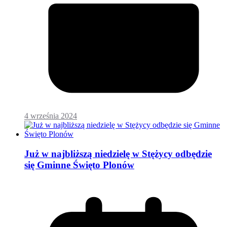
4 września 2024
Już w najbliższą niedzielę w Stężycy odbędzie
się Gminne Święto Plonów