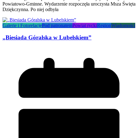
Powiatowo-Gminne. Wydarzenie rozpoczęła uroczysta Msza Święta
Dziękczynna. Po niej odbyła
Galerie i Fotorelacje
Pod patronatem
Powiat rycki
Region
Wiadomości
„Biesiada Góralska w Lubelskiem”