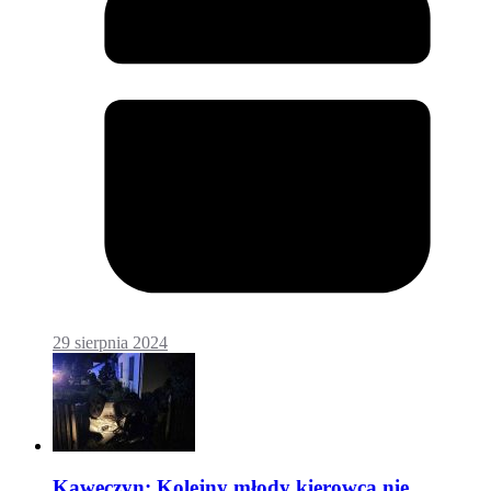
29 sierpnia 2024
Kawęczyn: Kolejny młody kierowca nie