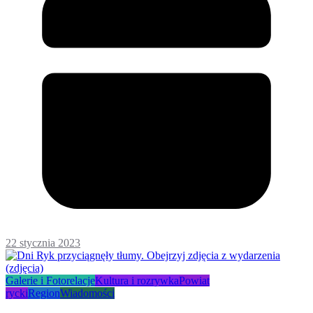
22 stycznia 2023
Galerie i Fotorelacje
Kultura i rozrywka
Powiat
rycki
Region
Wiadomości