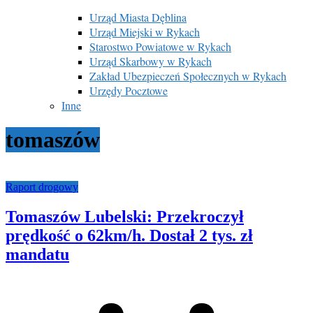
Urząd Miasta Dęblina
Urząd Miejski w Rykach
Starostwo Powiatowe w Rykach
Urząd Skarbowy w Rykach
Zakład Ubezpieczeń Społecznych w Rykach
Urzędy Pocztowe
Inne
tomaszów
Raport drogowy
Tomaszów Lubelski: Przekroczył
prędkość o 62km/h. Dostał 2 tys. zł
mandatu