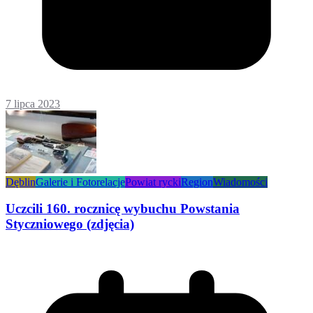
7 lipca 2023
Dęblin
Galerie i Fotorelacje
Powiat rycki
Region
Wiadomości
Uczcili 160. rocznicę wybuchu Powstania
Styczniowego (zdjęcia)