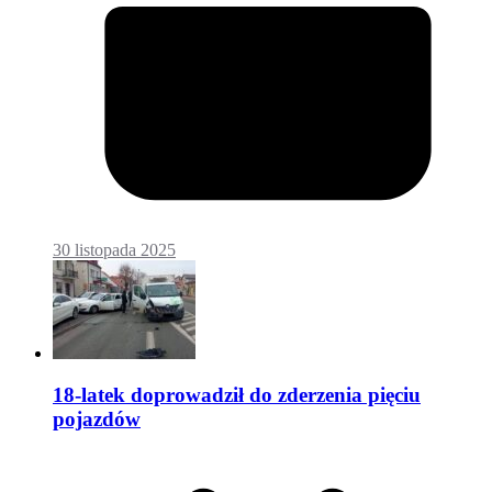
30 listopada 2025
18-latek doprowadził do zderzenia pięciu
pojazdów