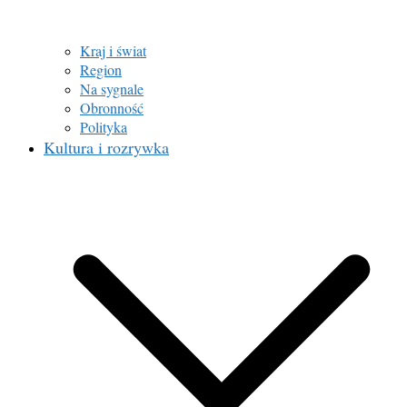
Kraj i świat
Region
Na sygnale
Obronność
Polityka
Kultura i rozrywka