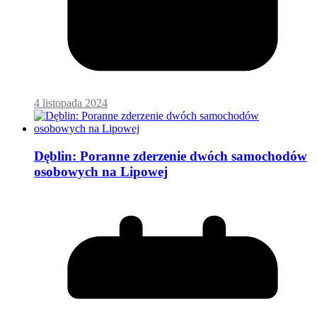
4 listopada 2024
Dęblin: Poranne zderzenie dwóch samochodów
osobowych na Lipowej