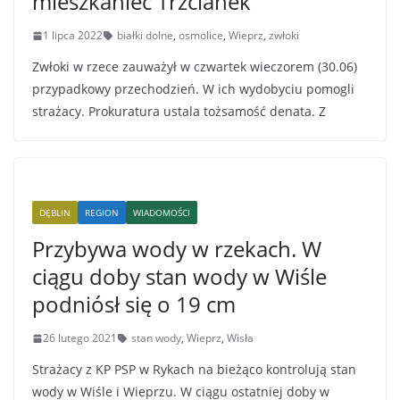
mieszkaniec Trzcianek
1 lipca 2022
białki dolne
,
osmolice
,
Wieprz
,
zwłoki
Zwłoki w rzece zauważył w czwartek wieczorem (30.06)
przypadkowy przechodzień. W ich wydobyciu pomogli
strażacy. Prokuratura ustala tożsamość denata. Z
DĘBLIN
REGION
WIADOMOŚCI
Przybywa wody w rzekach. W
ciągu doby stan wody w Wiśle
podniósł się o 19 cm
26 lutego 2021
stan wody
,
Wieprz
,
Wisła
Strażacy z KP PSP w Rykach na bieżąco kontrolują stan
wody w Wiśle i Wieprzu. W ciągu ostatniej doby w