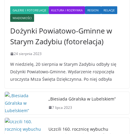
GALERIE I FOTORELACJE
KULTURA I ROZRYWKA
REGION
RELACJE
WIADOMOŚCI
Dożynki Powiatowo-Gminne w
Starym Zadybiu (fotorelacja)
24 sierpnia 2023
W niedzielę, 20 sierpnia w Starym Zadybiu odbyły się
Dożynki Powiatowo-Gminne. Wydarzenie rozpoczęła
uroczysta Msza Święta Dziękczynna. Po niej odbyła
„Biesiada Góralska w Lubelskiem”
7 lipca 2023
Uczcili 160. rocznicę wybuchu