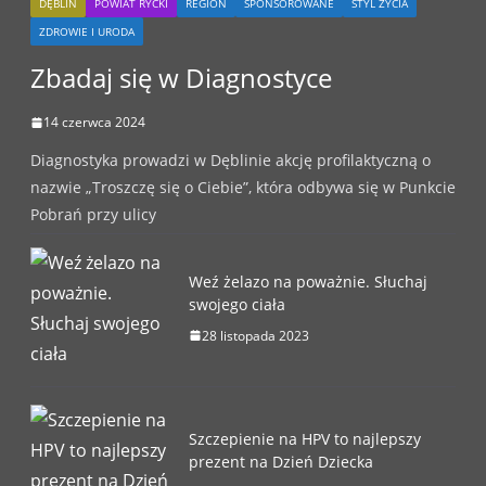
DĘBLIN
POWIAT RYCKI
REGION
SPONSOROWANE
STYL ŻYCIA
ZDROWIE I URODA
Zbadaj się w Diagnostyce
14 czerwca 2024
Diagnostyka prowadzi w Dęblinie akcję profilaktyczną o
nazwie „Troszczę się o Ciebie”, która odbywa się w Punkcie
Pobrań przy ulicy
Weź żelazo na poważnie. Słuchaj
swojego ciała
28 listopada 2023
Szczepienie na HPV to najlepszy
prezent na Dzień Dziecka