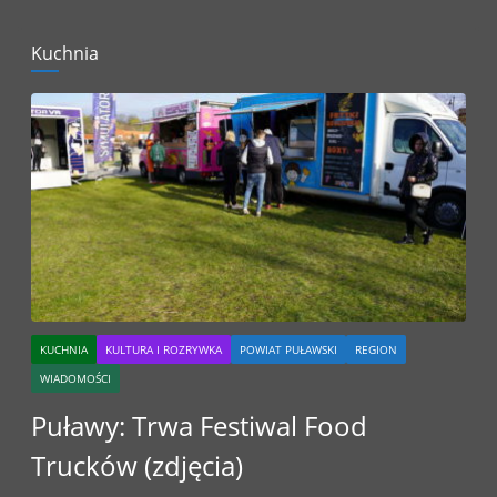
Kuchnia
KUCHNIA
KULTURA I ROZRYWKA
POWIAT PUŁAWSKI
REGION
WIADOMOŚCI
Puławy: Trwa Festiwal Food
Trucków (zdjęcia)