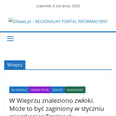
Skip
czwartek, 6 sierpnia, 2026
to
content
Wieprz
NA SYGNALE
POWIAT RYCKI
REGION
WIADOMOŚCI
W Wieprzu znaleziono zwłoki.
Może to być zaginiony w styczniu