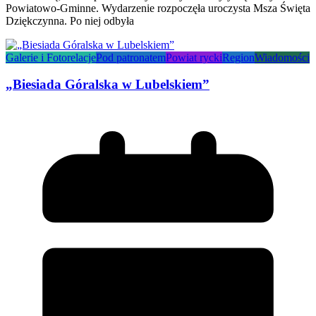
Powiatowo-Gminne. Wydarzenie rozpoczęła uroczysta Msza Święta
Dziękczynna. Po niej odbyła
Galerie i Fotorelacje
Pod patronatem
Powiat rycki
Region
Wiadomości
„Biesiada Góralska w Lubelskiem”