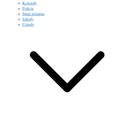
Kościoły
Policja
Straż pożarna
Szkoły
Urzędy