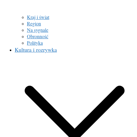
Kraj i świat
Region
Na sygnale
Obronność
Polityka
Kultura i rozrywka