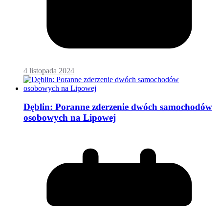
4 listopada 2024
Dęblin: Poranne zderzenie dwóch samochodów
osobowych na Lipowej