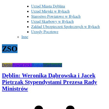
Urząd Miasta Dęblina
Urząd Miejski w Rykach
Starostwo Powiatowe w Rykach
Urząd Skarbowy w Rykach
Zakład Ubezpieczeń Społecznych w Rykach
Urzędy Pocztowe
Inne
ZSO
Dęblin
Powiat rycki
Region
Wiadomości
Dęblin: Weronika Dąbrowska i Jacek
Pietrzak Stypendystami Prezesa Rady
Ministrów