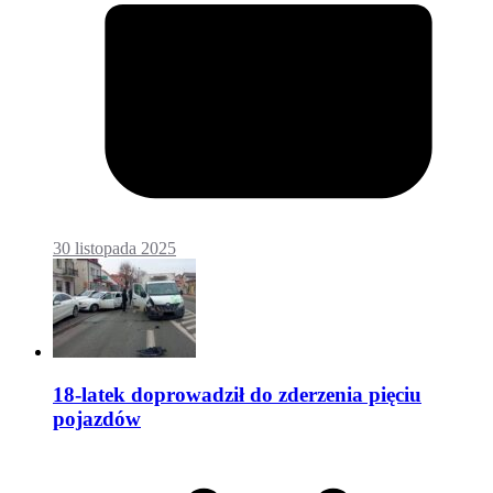
30 listopada 2025
18-latek doprowadził do zderzenia pięciu
pojazdów