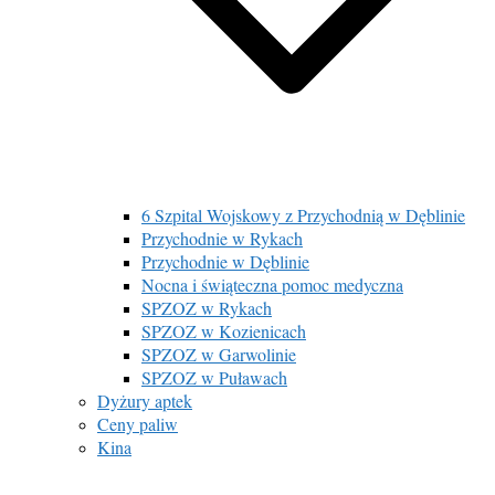
6 Szpital Wojskowy z Przychodnią w Dęblinie
Przychodnie w Rykach
Przychodnie w Dęblinie
Nocna i świąteczna pomoc medyczna
SPZOZ w Rykach
SPZOZ w Kozienicach
SPZOZ w Garwolinie
SPZOZ w Puławach
Dyżury aptek
Ceny paliw
Kina