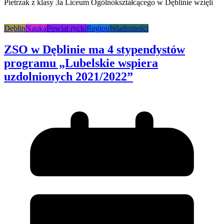
Pietrzak z klasy 3a Liceum Ogólnokształcącego w Dęblinie wzięli
Dęblin
Nauka
Powiat rycki
Region
Wiadomości
ZSO w Dęblinie ma 4 stypendystów
programu „Lubelskie wspiera
uzdolnionych 2021/2022”