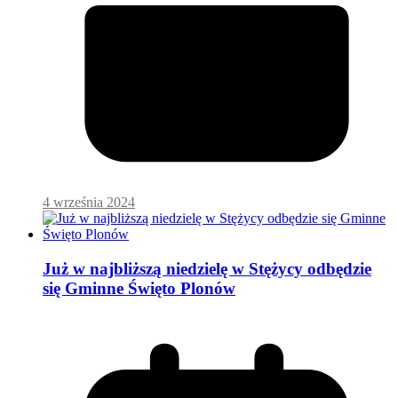
4 września 2024
Już w najbliższą niedzielę w Stężycy odbędzie
się Gminne Święto Plonów