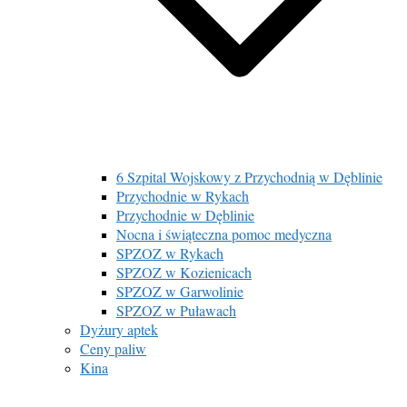
6 Szpital Wojskowy z Przychodnią w Dęblinie
Przychodnie w Rykach
Przychodnie w Dęblinie
Nocna i świąteczna pomoc medyczna
SPZOZ w Rykach
SPZOZ w Kozienicach
SPZOZ w Garwolinie
SPZOZ w Puławach
Dyżury aptek
Ceny paliw
Kina