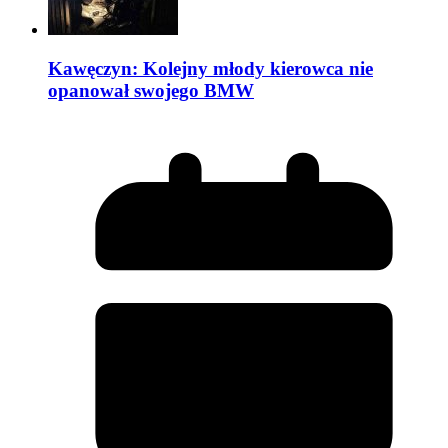
Kawęczyn: Kolejny młody kierowca nie
opanował swojego BMW