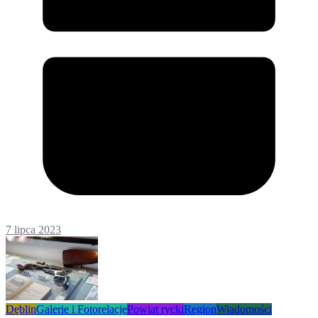
7 lipca 2023
Dęblin
Galerie i Fotorelacje
Powiat rycki
Region
Wiadomości