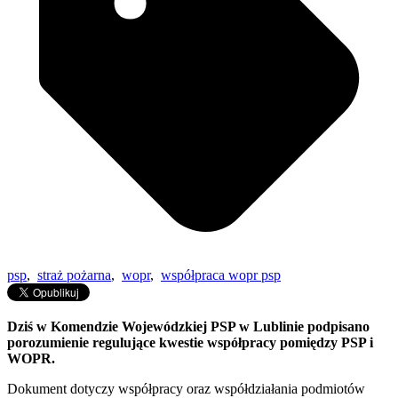
psp
,
straż pożarna
,
wopr
,
współpraca wopr psp
Dziś w Komendzie Wojewódzkiej PSP w Lublinie podpisano
porozumienie regulujące kwestie współpracy pomiędzy PSP i
WOPR.
Dokument dotyczy współpracy oraz współdziałania podmiotów