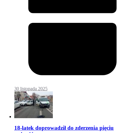
30 listopada 2025
18-latek doprowadził do zderzenia pięciu