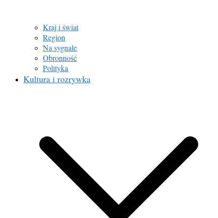
Kraj i świat
Region
Na sygnale
Obronność
Polityka
Kultura i rozrywka