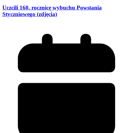
Uczcili 160. rocznicę wybuchu Powstania
Styczniowego (zdjęcia)