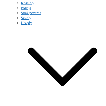
Kościoły
Policja
Straż pożarna
Szkoły
Urzędy