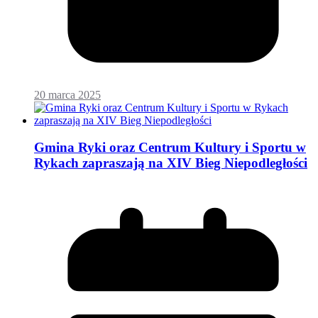
20 marca 2025
Gmina Ryki oraz Centrum Kultury i Sportu w
Rykach zapraszają na XIV Bieg Niepodległości