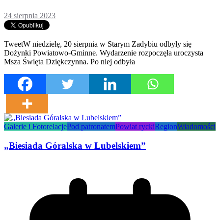
24 sierpnia 2023
TweetW niedzielę, 20 sierpnia w Starym Zadybiu odbyły się
Dożynki Powiatowo-Gminne. Wydarzenie rozpoczęła uroczysta
Msza Święta Dziękczynna. Po niej odbyła
Galerie i Fotorelacje
Pod patronatem
Powiat rycki
Region
Wiadomości
„Biesiada Góralska w Lubelskiem”