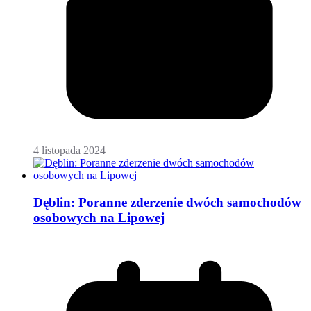
4 listopada 2024
Dęblin: Poranne zderzenie dwóch samochodów
osobowych na Lipowej