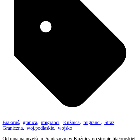
Białoruś
,
granica
,
imigranci
,
Kuźnica
,
migranci
,
Straż
Graniczna
,
woj.podlaskie
,
wojsko
Od rana na przejściu granicznym w Kuźnicy po stronie białoruskiej