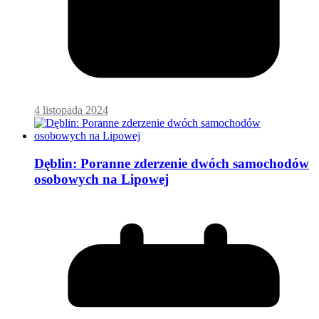
4 listopada 2024
Dęblin: Poranne zderzenie dwóch samochodów
osobowych na Lipowej