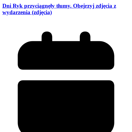
Dni Ryk przyciągnęły tłumy. Obejrzyj zdjęcia z
wydarzenia (zdjęcia)