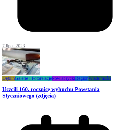
7 lipca 2023
Dęblin
Galerie i Fotorelacje
Powiat rycki
Region
Wiadomości
Uczcili 160. rocznicę wybuchu Powstania
Styczniowego (zdjęcia)