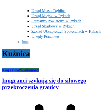
Urząd Miasta Dęblina
Urząd Miejski w Rykach
Starostwo Powiatowe w Rykach
Urząd Skarbowy w Rykach
Zakład Ubezpieczeń Społecznych w Rykach
Urzędy Pocztowe
Inne
Kuźnica
Kraj i świat
Wiadomości
Imigranci szykują się do siłowego
przekroczenia granicy