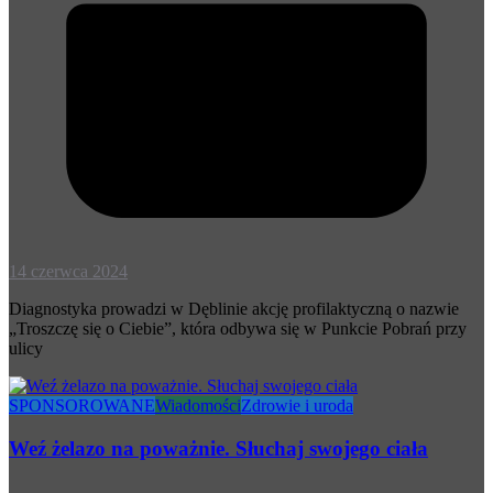
14 czerwca 2024
Diagnostyka prowadzi w Dęblinie akcję profilaktyczną o nazwie
„Troszczę się o Ciebie”, która odbywa się w Punkcie Pobrań przy
ulicy
SPONSOROWANE
Wiadomości
Zdrowie i uroda
Weź żelazo na poważnie. Słuchaj swojego ciała