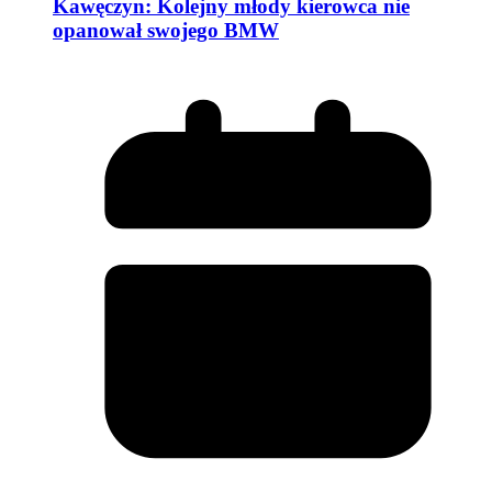
Kawęczyn: Kolejny młody kierowca nie
opanował swojego BMW