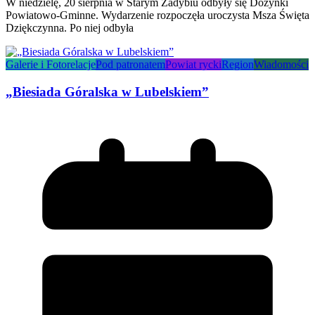
W niedzielę, 20 sierpnia w Starym Zadybiu odbyły się Dożynki
Powiatowo-Gminne. Wydarzenie rozpoczęła uroczysta Msza Święta
Dziękczynna. Po niej odbyła
Galerie i Fotorelacje
Pod patronatem
Powiat rycki
Region
Wiadomości
„Biesiada Góralska w Lubelskiem”