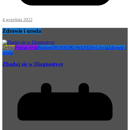
4 września 2022
Zdrowie i uroda
Dęblin
Powiat rycki
Region
SPONSOROWANE
Styl życia
Zdrowie i
uroda
Zbadaj się w Diagnostyce