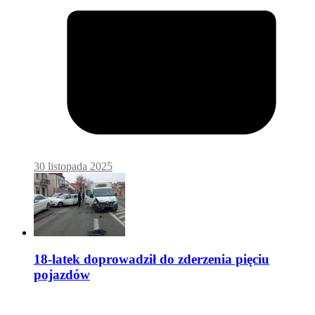
30 listopada 2025
18-latek doprowadził do zderzenia pięciu
pojazdów