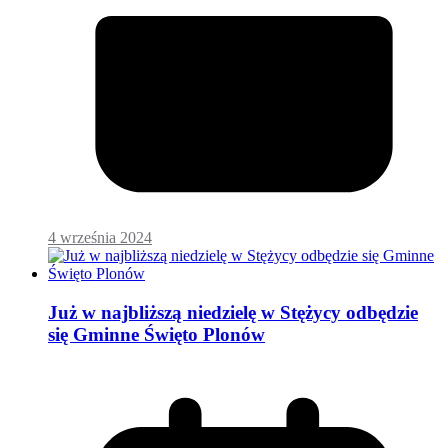
4 września 2024
Już w najbliższą niedzielę w Stężycy odbędzie
się Gminne Święto Plonów