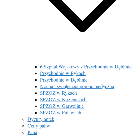
6 Szpital Wojskowy z Przychodnią w Dęblinie
Przychodnie w Rykach
Przychodnie w Dęblinie
Nocna i świąteczna pomoc medyczna
SPZOZ w Rykach
SPZOZ w Kozienicach
SPZOZ w Garwolinie
SPZOZ w Puławach
Dyżury aptek
Ceny paliw
Kina