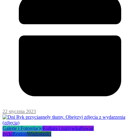
22 stycznia 2023
Galerie i Fotorelacje
Kultura i rozrywka
Powiat
rycki
Region
Wiadomości