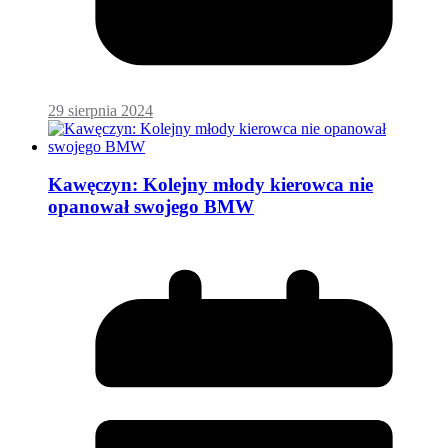
29 sierpnia 2024
Kawęczyn: Kolejny młody kierowca nie
opanował swojego BMW