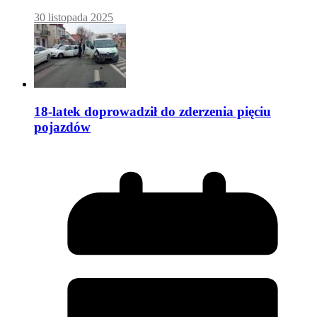
30 listopada 2025
18-latek doprowadził do zderzenia pięciu
pojazdów