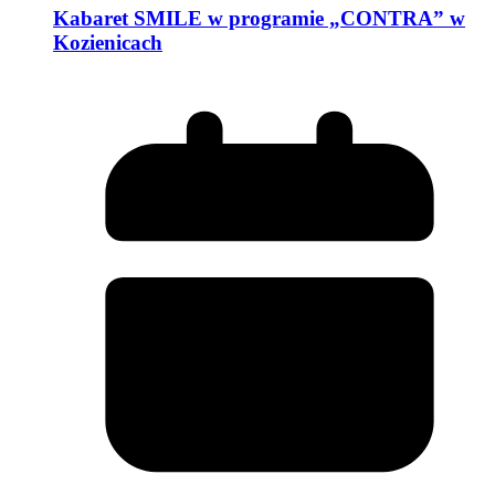
Kabaret SMILE w programie „CONTRA” w
Kozienicach