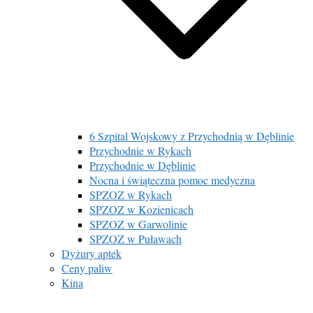
6 Szpital Wojskowy z Przychodnią w Dęblinie
Przychodnie w Rykach
Przychodnie w Dęblinie
Nocna i świąteczna pomoc medyczna
SPZOZ w Rykach
SPZOZ w Kozienicach
SPZOZ w Garwolinie
SPZOZ w Puławach
Dyżury aptek
Ceny paliw
Kina