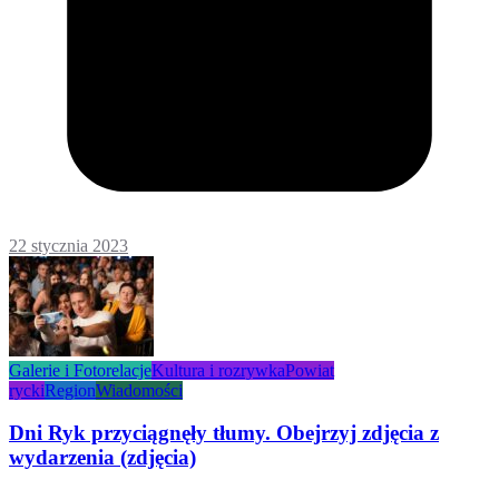
22 stycznia 2023
Galerie i Fotorelacje
Kultura i rozrywka
Powiat
rycki
Region
Wiadomości
Dni Ryk przyciągnęły tłumy. Obejrzyj zdjęcia z
wydarzenia (zdjęcia)