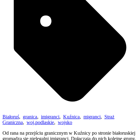
Białoruś
,
granica
,
imigranci
,
Kuźnica
,
migranci
,
Straż
Graniczna
,
woj.podlaskie
,
wojsko
Od rana na przejściu granicznym w Kuźnicy po stronie białoruskiej
gromadzą się nielegalni imigranci. Dołączają do nich kolejne grupy,