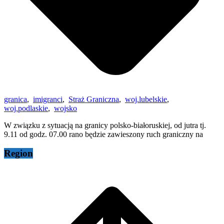
granica
,
imigranci
,
Straż Graniczna
,
woj.lubelskie
,
woj.podlaskie
,
wojsko
W związku z sytuacją na granicy polsko-białoruskiej, od jutra tj.
9.11 od godz. 07.00 rano będzie zawieszony ruch graniczny na
Region