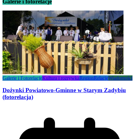
Galerie i fotorelacje
Galerie i Fotorelacje
Kultura i rozrywka
Region
Relacje
Wiadomości
Dożynki Powiatowo-Gminne w Starym Zadybiu
(fotorelacja)