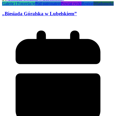
Galerie i Fotorelacje
Pod patronatem
Powiat rycki
Region
Wiadomości
„Biesiada Góralska w Lubelskiem”