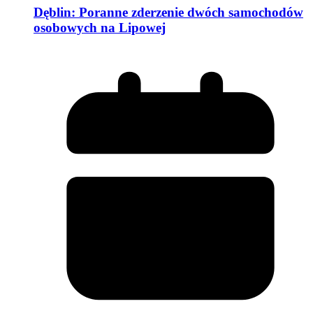
Dęblin: Poranne zderzenie dwóch samochodów
osobowych na Lipowej