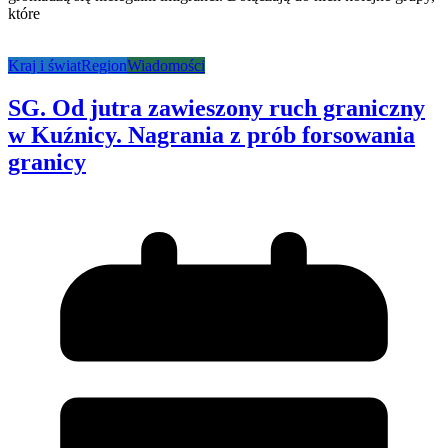
które
Kraj i świat
Region
Wiadomości
SG. Od jutra zawieszony ruch graniczny
w Kuźnicy. Nagrania z prób forsowania
granicy