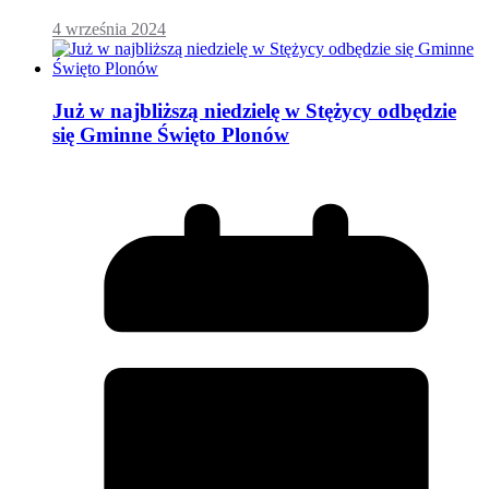
4 września 2024
Już w najbliższą niedzielę w Stężycy odbędzie
się Gminne Święto Plonów