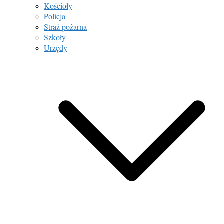
Kościoły
Policja
Straż pożarna
Szkoły
Urzędy