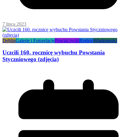
7 lipca 2023
Dęblin
Galerie i Fotorelacje
Powiat rycki
Region
Wiadomości
Uczcili 160. rocznicę wybuchu Powstania
Styczniowego (zdjęcia)