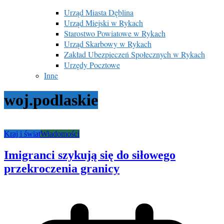
Urząd Miasta Dęblina
Urząd Miejski w Rykach
Starostwo Powiatowe w Rykach
Urząd Skarbowy w Rykach
Zakład Ubezpieczeń Społecznych w Rykach
Urzędy Pocztowe
Inne
woj.podlaskie
Kraj i świat
Wiadomości
Imigranci szykują się do siłowego
przekroczenia granicy