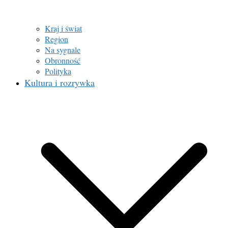
Kraj i świat
Region
Na sygnale
Obronność
Polityka
Kultura i rozrywka