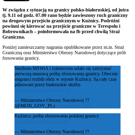
W związku z sytuacją na granicy polsko-białoruskiej, od jutra
tj. 9.11 od godz. 07.00 rano będzie zawieszony ruch graniczny
na drogowym przejściu granicznym w Kuźnicy. Podróżni
powinni się kierować na przejście graniczne w Terespolu i
Bobrownikach – poinformowała na fb przed chwilą Straż
Graniczna.
Poniżej zamieszczamy nagrania opublikowane przez m.in. Straż
Graniczną oraz Ministerstwo Obrony Narodowej dotyczące prób
forsowania granicy.
Służbom MSWiA i żołnierzom udało się zatrzymać
pierwszą masową próbę sforsowania granicy. Obecnie
migranci rozbili obóz w rejonie Kuźnicy. Są cały czas
pilnowani przez białoruskie służby.
pic.twitter.com/IpP0wdPXhC
— Ministerstwo Obrony Narodowej ??
(@MON_GOV_PL)
November 8, 2021
Kuźnica: próba sforsowania polskiej granicy
pic.twitter.com/kqCkLPdsiK
— Ministerstwo Obrony Narodowej ??