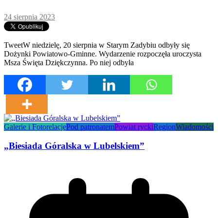
24 sierpnia 2023
TweetW niedzielę, 20 sierpnia w Starym Zadybiu odbyły się
Dożynki Powiatowo-Gminne. Wydarzenie rozpoczęła uroczysta
Msza Święta Dziękczynna. Po niej odbyła
Galerie i Fotorelacje
Pod patronatem
Powiat rycki
Region
Wiadomości
„Biesiada Góralska w Lubelskiem”