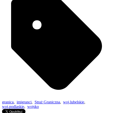
granica
,
imigranci
,
Straż Graniczna
,
woj.lubelskie
,
woj.podlaskie
,
wojsko