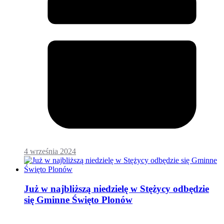
4 września 2024
Już w najbliższą niedzielę w Stężycy odbędzie
się Gminne Święto Plonów