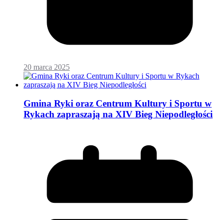
20 marca 2025
Gmina Ryki oraz Centrum Kultury i Sportu w
Rykach zapraszają na XIV Bieg Niepodległości