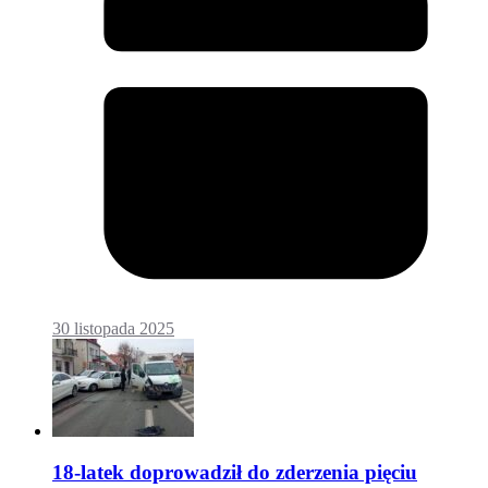
30 listopada 2025
18-latek doprowadził do zderzenia pięciu