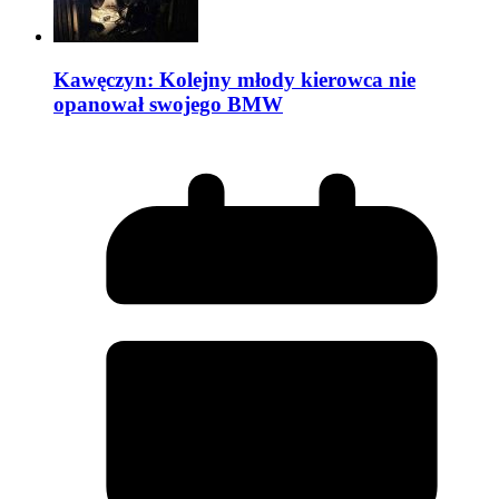
Kawęczyn: Kolejny młody kierowca nie
opanował swojego BMW