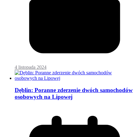
4 listopada 2024
Dęblin: Poranne zderzenie dwóch samochodów
osobowych na Lipowej