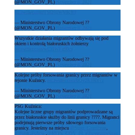
(@MON_GOV_PL)
November 8, 2021
pic.twitter.com/TM281WMKJO
— Ministerstwo Obrony Narodowej ??
(@MON_GOV_PL)
November 8, 2021
Wszystkie działania migrantów odbywają się pod
okiem i kontrolą białoruskich żołnierzy
pic.twitter.com/wCHWFg90cv
— Ministerstwo Obrony Narodowej ??
(@MON_GOV_PL)
November 8, 2021
Kolejne próby forsowania granicy przez migrantów w
rejonie Kuźnicy.
pic.twitter.com/0Qv2K1RVcz
— Ministerstwo Obrony Narodowej ??
(@MON_GOV_PL)
November 8, 2021
PSG Kuźnica:
Kolejne liczne grupy migrantów podprowadzane są
przez białoruskie służby do linii granicy ????. Migranci
podejmują pierwsze próby siłowego forsowania
granicy. Jesteśmy na miejscu
@Straz_Graniczna
,
@PolskaPolicja
,
@MON_GOV_PL
#TrzymamyStraz