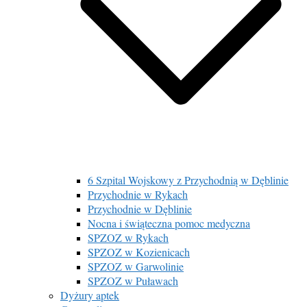
6 Szpital Wojskowy z Przychodnią w Dęblinie
Przychodnie w Rykach
Przychodnie w Dęblinie
Nocna i świąteczna pomoc medyczna
SPZOZ w Rykach
SPZOZ w Kozienicach
SPZOZ w Garwolinie
SPZOZ w Puławach
Dyżury aptek