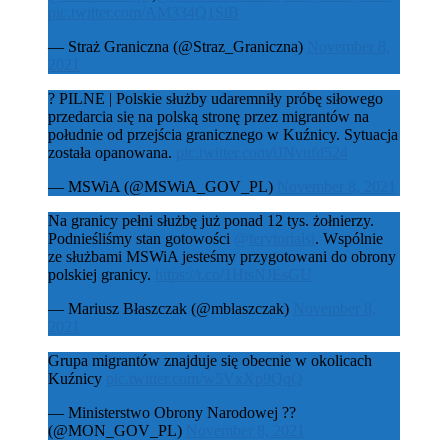
pic.twitter.com/AM334Q1SiB
— Straż Graniczna (@Straz_Graniczna)
November 8,
2021
? PILNE | Polskie służby udaremniły próbę siłowego
przedarcia się na polską stronę przez migrantów na
południe od przejścia granicznego w Kuźnicy. Sytuacja
została opanowana.
pic.twitter.com/iJNvufd524
— MSWiA (@MSWiA_GOV_PL)
November 8, 2021
Na granicy pełni służbę już ponad 12 tys. żołnierzy.
Podnieśliśmy stan gotowości
@terytorialsi
. Wspólnie
ze służbami MSWiA jesteśmy przygotowani do obrony
polskiej granicy.
https://t.co/1HtsNJEsGU
— Mariusz Błaszczak (@mblaszczak)
November 8,
2021
Grupa migrantów znajduje się obecnie w okolicach
Kuźnicy
pic.twitter.com/w5VxXp9QqQ
— Ministerstwo Obrony Narodowej ??
(@MON_GOV_PL)
November 8, 2021