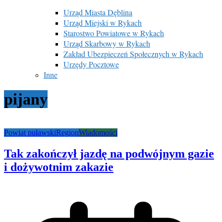
Urząd Miasta Dęblina
Urząd Miejski w Rykach
Starostwo Powiatowe w Rykach
Urząd Skarbowy w Rykach
Zakład Ubezpieczeń Społecznych w Rykach
Urzędy Pocztowe
Inne
pijany
Powiat puławski
Region
Wiadomości
Tak zakończył jazdę na podwójnym gazie
i dożywotnim zakazie