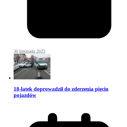
30 listopada 2025
18-latek doprowadził do zderzenia pięciu
pojazdów