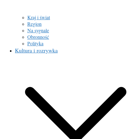
Kraj i świat
Region
Na sygnale
Obronność
Polityka
Kultura i rozrywka