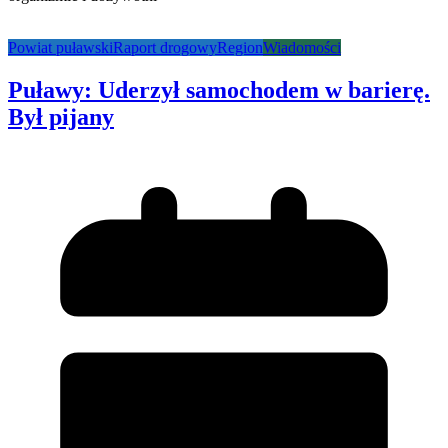
Powiat puławski
Raport drogowy
Region
Wiadomości
Puławy: Uderzył samochodem w barierę.
Był pijany