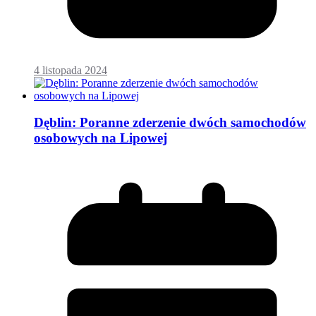
4 listopada 2024
Dęblin: Poranne zderzenie dwóch samochodów
osobowych na Lipowej