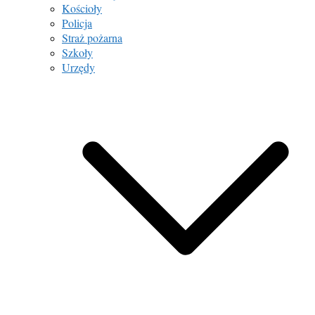
Kościoły
Policja
Straż pożarna
Szkoły
Urzędy