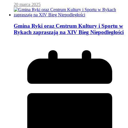
20 marca 2025
Gmina Ryki oraz Centrum Kultury i Sportu w
Rykach zapraszają na XIV Bieg Niepodległości