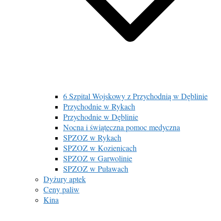
6 Szpital Wojskowy z Przychodnią w Dęblinie
Przychodnie w Rykach
Przychodnie w Dęblinie
Nocna i świąteczna pomoc medyczna
SPZOZ w Rykach
SPZOZ w Kozienicach
SPZOZ w Garwolinie
SPZOZ w Puławach
Dyżury aptek
Ceny paliw
Kina