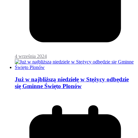
4 września 2024
Już w najbliższą niedzielę w Stężycy odbędzie
się Gminne Święto Plonów