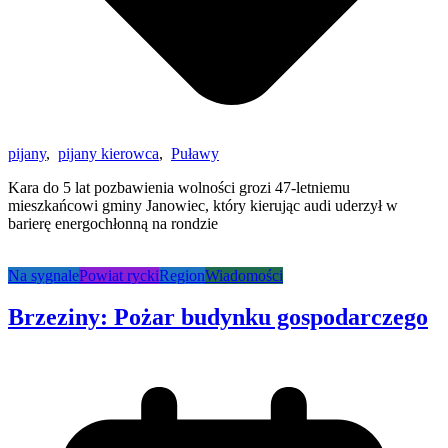
pijany
,
pijany kierowca
,
Puławy
Kara do 5 lat pozbawienia wolności grozi 47-letniemu
mieszkańcowi gminy Janowiec, który kierując audi uderzył w
barierę energochłonną na rondzie
Na sygnale
Powiat rycki
Region
Wiadomości
Brzeziny: Pożar budynku gospodarczego