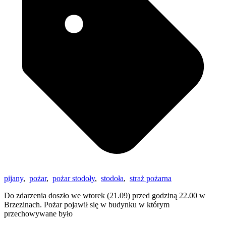
pijany
,
pożar
,
pożar stodoły
,
stodoła
,
straż pożarna
Do zdarzenia doszło we wtorek (21.09) przed godziną 22.00 w
Brzezinach. Pożar pojawił się w budynku w którym
przechowywane było