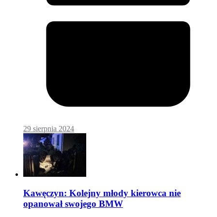
29 sierpnia 2024
Kawęczyn: Kolejny młody kierowca nie
opanował swojego BMW