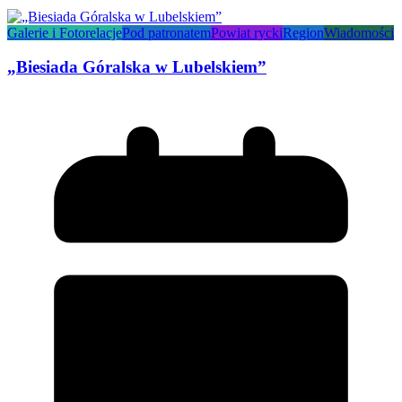
Galerie i Fotorelacje
Pod patronatem
Powiat rycki
Region
Wiadomości
„Biesiada Góralska w Lubelskiem”