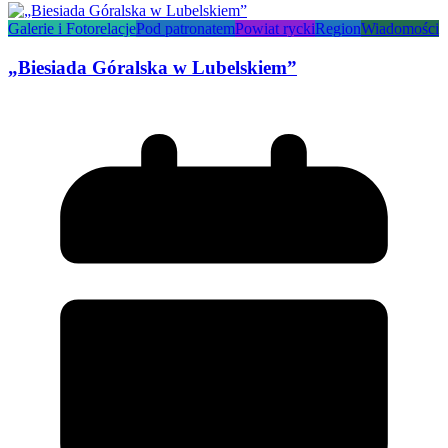
Galerie i Fotorelacje
Pod patronatem
Powiat rycki
Region
Wiadomości
„Biesiada Góralska w Lubelskiem”