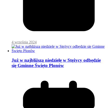
4 września 2024
Już w najbliższą niedzielę w Stężycy odbędzie
się Gminne Święto Plonów