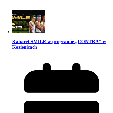
Kabaret SMILE w programie „CONTRA” w
Kozienicach