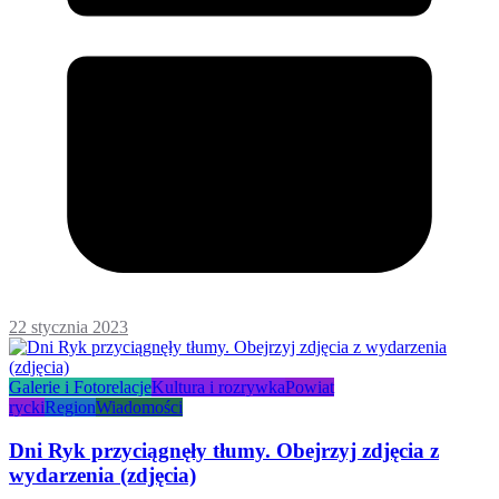
22 stycznia 2023
Galerie i Fotorelacje
Kultura i rozrywka
Powiat
rycki
Region
Wiadomości
Dni Ryk przyciągnęły tłumy. Obejrzyj zdjęcia z
wydarzenia (zdjęcia)