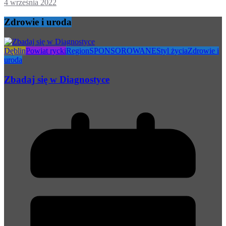
4 września 2022
Zdrowie i uroda
Dęblin
Powiat rycki
Region
SPONSOROWANE
Styl życia
Zdrowie i
uroda
Zbadaj się w Diagnostyce