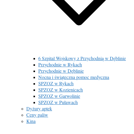
6 Szpital Wojskowy z Przychodnią w Dęblinie
Przychodnie w Rykach
Przychodnie w Dęblinie
Nocna i świąteczna pomoc medyczna
SPZOZ w Rykach
SPZOZ w Kozienicach
SPZOZ w Garwolinie
SPZOZ w Puławach
Dyżury aptek
Ceny paliw
Kina