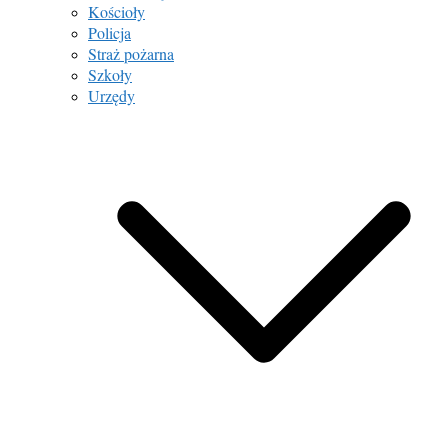
Kościoły
Policja
Straż pożarna
Szkoły
Urzędy