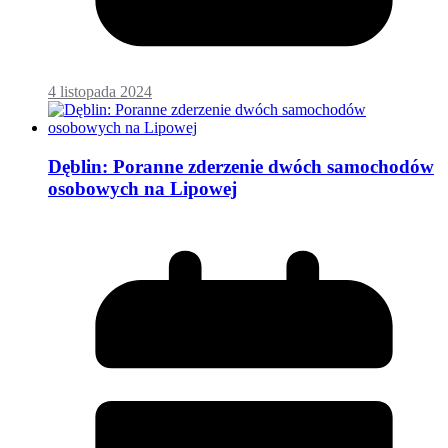
4 listopada 2024
Dęblin: Poranne zderzenie dwóch samochodów
osobowych na Lipowej