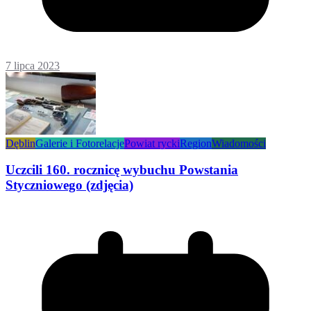
7 lipca 2023
Dęblin
Galerie i Fotorelacje
Powiat rycki
Region
Wiadomości
Uczcili 160. rocznicę wybuchu Powstania
Styczniowego (zdjęcia)