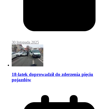
30 listopada 2025
18-latek doprowadził do zderzenia pięciu
pojazdów