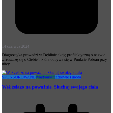
14 czerwca 2024
Diagnostyka prowadzi w Dęblinie akcję profilaktyczną o nazwie
„Troszczę się o Ciebie”, która odbywa się w Punkcie Pobrań przy
ulicy
SPONSOROWANE
Wiadomości
Zdrowie i uroda
Weź żelazo na poważnie. Słuchaj swojego ciała