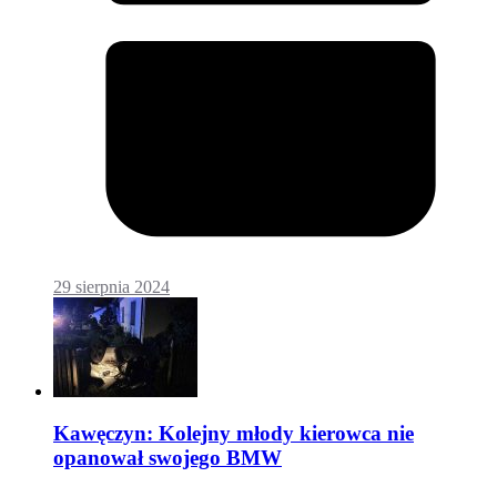
29 sierpnia 2024
Kawęczyn: Kolejny młody kierowca nie
opanował swojego BMW