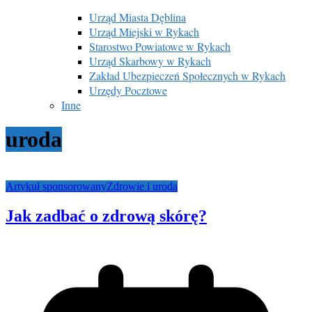
Urząd Miasta Dęblina
Urząd Miejski w Rykach
Starostwo Powiatowe w Rykach
Urząd Skarbowy w Rykach
Zakład Ubezpieczeń Społecznych w Rykach
Urzędy Pocztowe
Inne
uroda
Artykuł sponsorowany
Zdrowie i uroda
Jak zadbać o zdrową skórę?