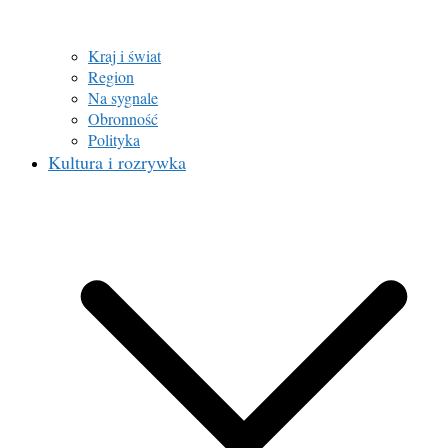
Kraj i świat
Region
Na sygnale
Obronność
Polityka
Kultura i rozrywka